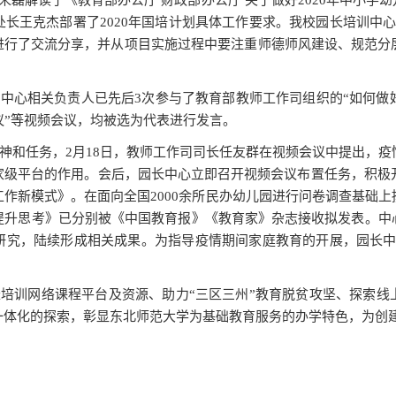
解读了《教育部办公厅 财政部办公厅 关于做好2020年中小学
长王克杰部署了2020年国培计划具体工作要求。我校园长培训中
案进行了交流分享，并从项目实施过程中要注重师德师风建设、规范分
相关负责人已先后3次参与了教育部教师工作司组织的“如何做好线
建议”等视频会议，均被选为代表进行发言。
和任务，2月18日，教师工作司司长任友群在视频会议中提出，疫
家级平台的作用。会后，园长中心立即召开视频会议布置任务，积极开
作新模式》。在面向全国2000余所民办幼儿园进行问卷调查基础
提升思考》已分别被《中国教育报》《教育家》杂志接收拟发表。中
研究，陆续形成相关成果。为指导疫情期间家庭教育的开展，园长中
训网络课程平台及资源、助力“三区三州”教育脱贫攻坚、探索线
一体化的探索，彰显东北师范大学为基础教育服务的办学特色，为创