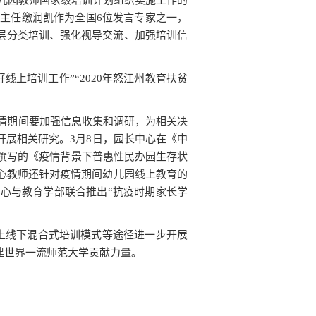
幼儿园教师国家级培训计划组织实施工作的
心主任缴润凯作为全国6位发言专家之一，
层分类培训、强化视导交流、加强培训信
上培训工作”“2020年怒江州教育扶贫
情期间要加强信息收集和调研，为相关决
展相关研究。3月8日，园长中心在《中
上撰写的《疫情背景下普惠性民办园生存状
心教师还针对疫情期间幼儿园线上教育的
心与教育学部联合推出“抗疫时期家长学
上线下混合式培训模式等途径进一步开展
建世界一流师范大学贡献力量。