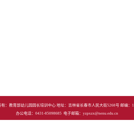
有：教育部幼儿园园长培训中心 地址：吉林省长春市人民大街5268号 邮编：13
办公电话：0431-85098685 电子邮箱：yzpxzx@nenu.edu.cn