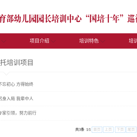
项目介绍
培训特色
培
托培训项目
不忘初心 方得始终
躬身入局 我辈中人
专家引领，努力前行
共3条 1/1
首页
上页
下页
尾页